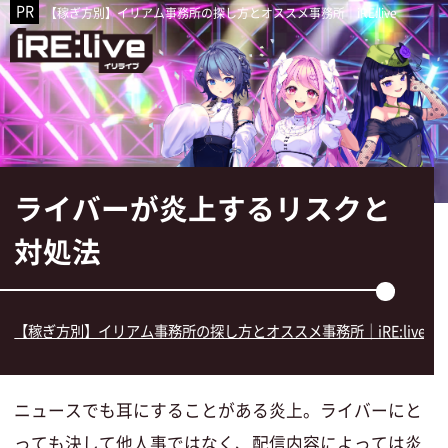
【稼ぎ方別】イリアム事務所の探し方とオススメ事務所｜iRE:live
ライバーが炎上するリスクと
対処法
【稼ぎ方別】イリアム事務所の探し方とオススメ事務所｜iRE:live
»
ニュースでも耳にすることがある炎上。ライバーにと
っても決して他人事ではなく、配信内容によっては炎