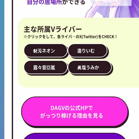
自分の居場所
ができる
主な所属Vライバー
※クリックをして、各ライバ―のX(Twitter)をCHECK！
豺刄ネオン
逢りいむ
露々音亞嵐
眞塩うみか
DAGVの公式HPで
がっつり稼げる理由を見る