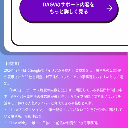
DAGVのサポート内容を
もっと詳しく見る
【選定条件】
2024年8月4日にGoogleで「イリアム事務所」と検索をし、事務所の公式HP
が表示された36社を調査。以下条件のもと、3つの事務所をおすすめとして選
定。
・「DAGV」…ボーナス制度の内容を公式HPに明記している事務所計7社の中
で、Vライバー事務所の運営歴が最も長い。Vライブ配信に関するノウハウを
活かし、稼げる人気Vライバーに育成できる事務所と判断。
・「LiiLAプロダクション」…唯一配信ノルマがないことを公式HPに明記して
いる事務所。※条件あり。
・「Live with」…唯一、日払い・前払い制度ができる事務所。