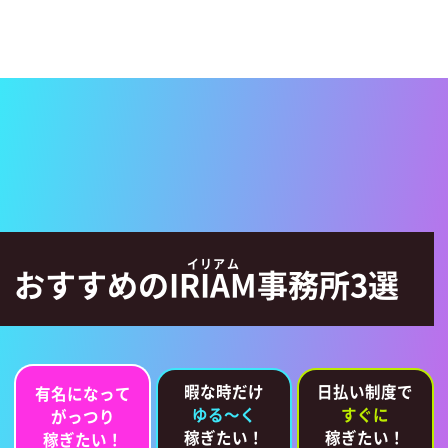
おすすめの
IRIAM
事務所3選
暇な時だけ
日払い制度で
有名になって
ゆる～く
すぐに
がっつり
稼ぎたい！
稼ぎたい！
稼ぎたい！